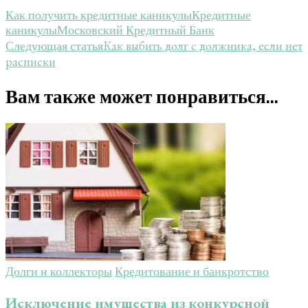
Как получить кредитные каникулы
Кредитные
каникулы
Московский Кредитный Банк
Навигация
Как выбить долг с должника, если нет
Следующая статья
расписки
по
записям
Вам также может понравиться...
Долги и коллекторы
Кредитование и банкротство
Исключение имущества из конкурсной