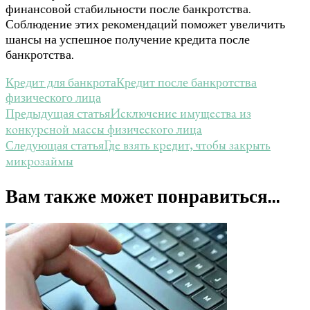
финансовой стабильности после банкротства.
Соблюдение этих рекомендаций поможет увеличить
шансы на успешное получение кредита после
банкротства.
Кредит для банкрота
Кредит после банкротства
физического лица
Навигация
Исключение имущества из
Предыдущая статья
конкурсной массы физического лица
по
Где взять кредит, чтобы закрыть
Следующая статья
записям
микрозаймы
Вам также может понравиться...